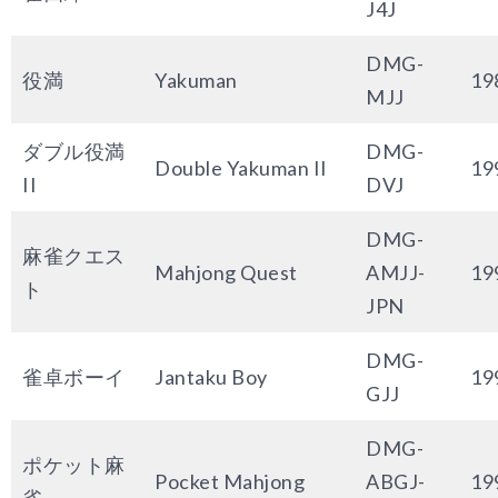
J4J
DMG-
役満
Yakuman
19
MJJ
ダブル役満
DMG-
Double Yakuman II
19
II
DVJ
DMG-
麻雀クエス
Mahjong Quest
AMJJ-
19
ト
JPN
DMG-
雀卓ボーイ
Jantaku Boy
19
GJJ
DMG-
ポケット麻
Pocket Mahjong
ABGJ-
19