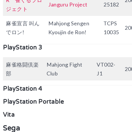
R 雀ぐるプロ
20
Janguru Project
25182
ジェクト
麻雀宣言 叫ん
Mahjong Sengen
TCPS
20
でロン!
Kyoujin de Ron!
10035
PlayStation 3
麻雀格闘倶楽
Mahjong Fight
VT002-
20
部
Club
J1
PlayStation 4
PlayStation Portable
Vita
Sega