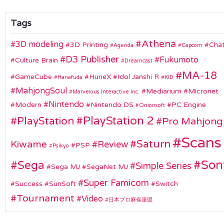
Tags
Athena
3D modeling
3D Printing
Chat
Agenda
Capcom
D3 Publisher
Fukumoto
Culture Brain
Dreamcast
MA-18
GameCube
HuneX
Idol Janshi R
Hanafuda
KID
MahjongSoul
Mediarium
Micronet
Marvelous Interactive Inc.
Nintendo
Modern
Nintendo DS
PC Engine
Onionsoft
PlayStation 2
PlayStation
Pro Mahjong
Scans
Saturn
Kiwame
Review
PSP
Psikyo
Son
Sega
Simple Series
Sega MJ
SegaNet MJ
Super Famicom
Success
SunSoft
Switch
Tournament
Video
日本プロ麻雀連盟