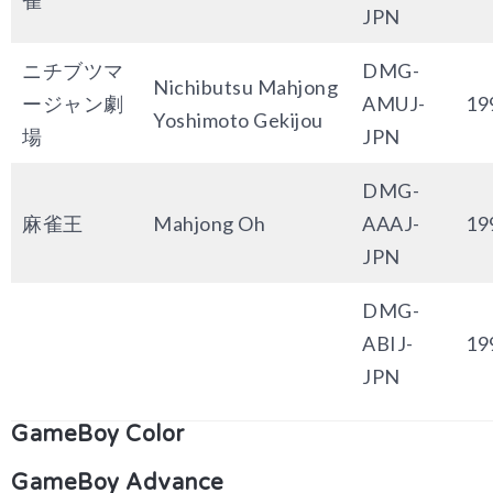
雀
JPN
ニチブツマ
DMG-
Nichibutsu Mahjong
ージャン劇
AMUJ-
19
Yoshimoto Gekijou
場
JPN
DMG-
麻雀王
Mahjong Oh
AAAJ-
19
JPN
DMG-
ABIJ-
19
JPN
GameBoy Color
GameBoy Advance