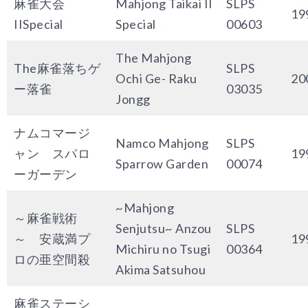
麻雀大会
Mahjong Taikai II
SLPS
19
IISpecial
Special
00603
The Mahjong
The麻雀落ちゲ
SLPS
Ochi Ge- Raku
20
ー落雀
03035
Jongg
ナムコマージ
Namco Mahjong
SLPS
ャン スパロ
19
Sparrow Garden
00074
ーガーデン
~Mahjong
～麻雀戦術
Senjutsu~ Anzou
SLPS
～ 安蔵満プ
19
Michiru no Tsugi
00364
ロの亜空間殺
Akima Satsuhou
麻雀ステーシ