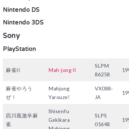
Nintendo DS
Nintendo 3DS
Sony
PlayStation
SLPM
麻雀II
Mah-jong II
19
86258
麻雀やろう
Mahjong
VX088-
19
ぜ！
Yarouze!
JA
Shisenfu
四川風激辛麻
SLPS
Gekikara
19
雀
01648
Mahjong