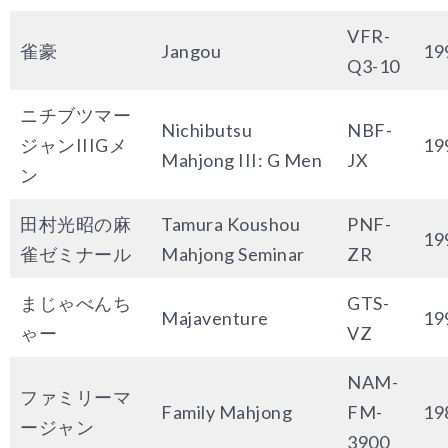
VFR-
雀豪
Jangou
19
Q3-10
ニチブツマー
Nichibutsu
NBF-
ジャンIIIGメ
19
Mahjong III: G Men
JX
ン
田村光昭の麻
Tamura Koushou
PNF-
19
雀ゼミナール
Mahjong Seminar
ZR
まじゃべんち
GTS-
Majaven
ture
19
ゃー
VZ
NAM-
ファミリーマ
Family Mahjong
FM-
19
ージャン
3900