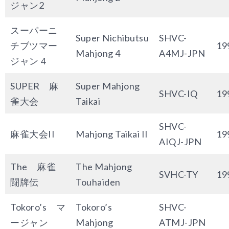
ジャン2
スーパーニ
Super Nichibutsu
SHVC-
チブツマー
19
Mahjong 4
A4MJ-JPN
ジャン４
SUPER 麻
Super Mahjong
SHVC-IQ
19
雀大会
Taikai
SHVC-
麻雀大会II
Mahjong Taikai II
19
AIQJ-JPN
The 麻雀
The Mahjong
SVHC-TY
19
闘牌伝
Touhaiden
Tokoro’s マ
Tokoro’s
SHVC-
ージャン
Mahjong
ATMJ-JPN