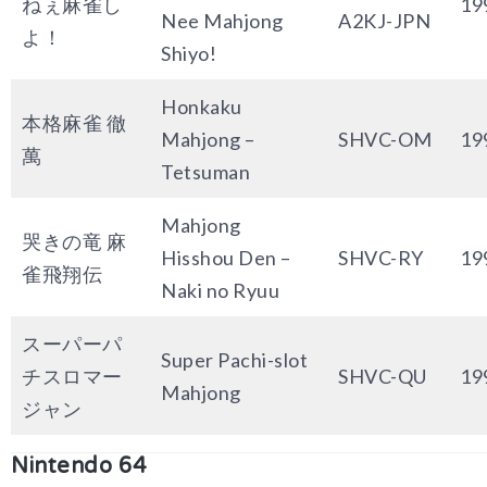
ねぇ麻雀し
19
Nee Mahjong
A2KJ-JPN
よ！
Shiyo!
Honkaku
本格麻雀 徹
Mahjong –
SHVC-OM
19
萬
Tetsuman
Mahjong
哭きの竜 麻
Hisshou Den –
SHVC-RY
19
雀飛翔伝
Naki no Ryuu
スーパーパ
Super Pachi-slot
チスロマー
SHVC-QU
19
Mahjong
ジャン
Nintendo 64