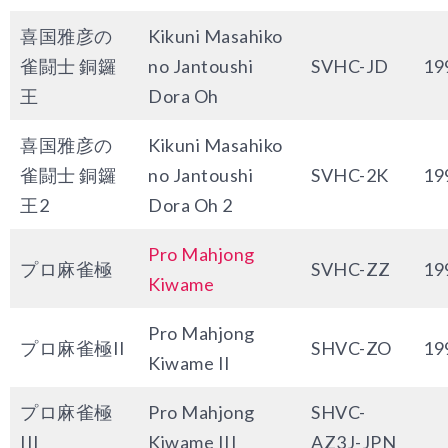
喜国雅彦の
Kikuni Masahiko
雀闘士 銅鑼
no Jantoushi
SVHC-JD
19
王
Dora Oh
喜国雅彦の
Kikuni Masahiko
雀闘士 銅鑼
no Jantoushi
SVHC-2K
19
王2
Dora Oh 2
Pro Mahjong
プロ麻雀極
SVHC-ZZ
19
Kiwame
Pro Mahjong
プロ麻雀極II
SHVC-ZO
19
Kiwame II
プロ麻雀極
Pro Mahjong
SHVC-
III
Kiwame III
AZ3J-JPN