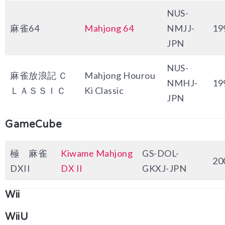
NUS-
麻雀64
Mahjong 64
NMJJ-
19
JPN
NUS-
麻雀放浪記 Ｃ
Mahjong Hourou
NMHJ-
19
ＬＡＳＳＩＣ
Ki Classic
JPN
GameCube
極 麻雀
Kiwame Mahjong
GS-DOL-
20
DXII
DX II
GKXJ-JPN
Wii
WiiU