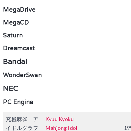
MegaDrive
MegaCD
Saturn
Dreamcast
Bandai
WonderSwan
NEC
PC Engine
究極麻雀 ア
Kyuu Kyoku
イドルグラフ
Mahjong Idol
19