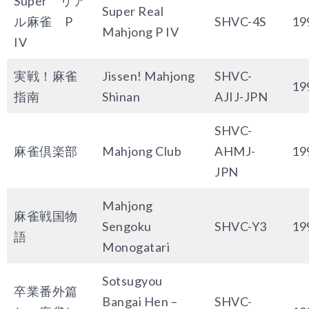
Super リア
Super Real
ル麻雀 P
SHVC-4S
19
Mahjong P IV
IV
実戦！麻雀
Jissen! Mahjong
SHVC-
19
指南
Shinan
AJIJ-JPN
SHVC-
麻雀倶楽部
Mahjong Club
AHMJ-
19
JPN
Mahjong
麻雀戦国物
Sengoku
SHVC-Y3
19
語
Monogatari
Sotsugyou
卒業番外篇
Bangai Hen –
SHVC-