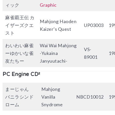
ィック
Graphic
麻雀覇王伝 カ
Mahjong Haoden
イザーズクエ
UP03003
19
Kaizer’s Quest
スト
わいわい麻雀
Wai Wai Mahjong
VS-
ーゆかいな雀
-Yukaina
19
89001
友たちー
Janyuutachi-
PC Engine CD²
まーじゃん
Mahjong
バニラシンド
Vanilla
NBCD10012
19
ローム
Snydrome