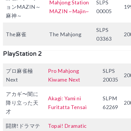
Mahjong Station
SLPS
ョンMAZIN～
19
MAZIN ~Majin~
00005
麻神～
SLPS
The麻雀
The Mahjong
20
03363
PlayStation 2
プロ麻雀極
Pro Mahjong
SLPS
20
Next
Kiwame Next
20035
アカギ〜闇に
Akagi: Yami ni
SLPM
降り立った天
20
Furitatta Tensai
62269
才
闘牌!ドラマテ
Topai! Dramatic