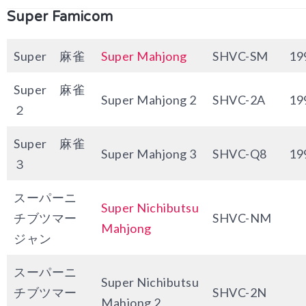
Super Famicom
Super 麻雀
Super Mahjong
SHVC-SM
19
Super 麻雀
Super Mahjong 2
SHVC-2A
19
２
Super 麻雀
Super Mahjong 3
SHVC-Q8
19
３
スーパーニ
Super Nichibutsu
チブツマー
SHVC-NM
Mahjong
ジャン
スーパーニ
Super Nichibutsu
チブツマー
SHVC-2N
Mahjong 2