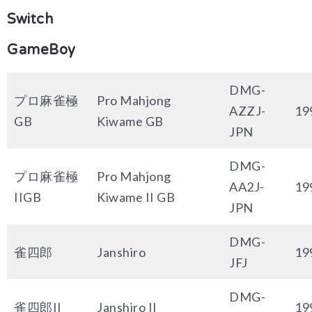
Switch
GameBoy
DMG-
プロ麻雀極
Pro Mahjong
AZZJ-
19
GB
Kiwame GB
JPN
DMG-
プロ麻雀極
Pro Mahjong
AA2J-
19
IIGB
Kiwame II GB
JPN
DMG-
雀四郎
Janshiro
19
JFJ
DMG-
雀四郎II
Janshiro II
19