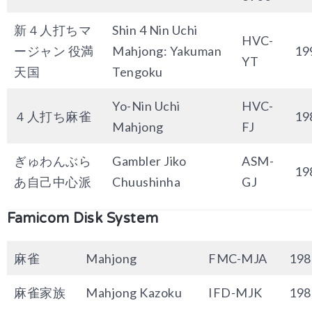
新４人打ちマ
Shin 4 Nin Uchi
HVC-
ージャン 役満
Mahjong: Yakuman
19
YT
天国
Tengoku
Yo-Nin Uchi
HVC-
４人打ち麻雀
19
Mahjong
FJ
ぎゅわんぶら
Gambler Jiko
ASM-
19
あ自己中心派
Chuushinha
GJ
Famicom Disk System
麻雀
Mahjong
FMC-MJA
198
麻雀家族
Mahjong Kazoku
IFD-MJK
198