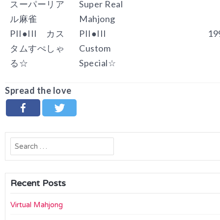
スーパーリア
Super Real
ル麻雀
Mahjong
PII●III カス
PII●III
19
タムすぺしゃ
Custom
る☆
Special☆
Spread the love
Search
for:
Recent Posts
Virtual Mahjong