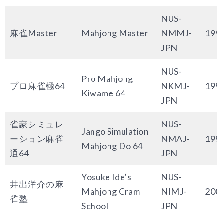
NUS-
麻雀Master
Mahjong Master
NMMJ-
19
JPN
NUS-
Pro Mahjong
プロ麻雀極64
NKMJ-
19
Kiwame 64
JPN
雀豪シミュレ
NUS-
Jango Simulation
ーション麻雀
NMAJ-
19
Mahjong Do 64
通64
JPN
Yosuke Ide’s
NUS-
井出洋介の麻
Mahjong Cram
NIMJ-
20
雀塾
School
JPN