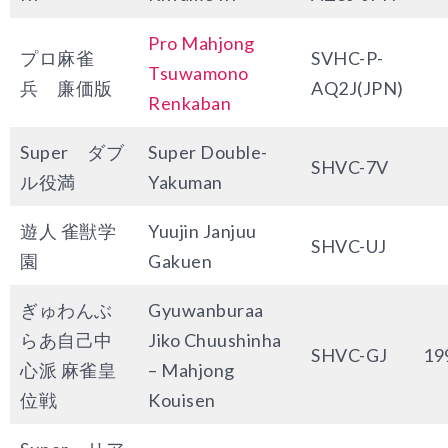
Pro Mahjong
プロ麻雀
SVHC-P-
Tsuwamono
兵 廉価版
AQ2J(JPN)
Renkaban
Super ダブ
Super Double-
SHVC-7V
ル役満
Yakuman
遊人 雀獣学
Yuujin Janjuu
SHVC-UJ
園
Gakuen
ぎゅわんぶ
Gyuwanburaa
らあ自己中
Jiko Chuushinha
SHVC-GJ
19
心派 麻雀皇
– Mahjong
位戦
Kouisen