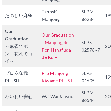
Tanoshii
SLPM
たのしい麻雀
19
Mahjong
86284
Our
Our Graduation
Graduation
~Mahjong de
SLPS
～麻雀でポ
20
Pon Hanafuda
02576~7
ン 花札でコ
de Koi~
イ～
プロ麻雀極
Pro Mahjong
SLPS
19
PLUSII
Kiwame PLUS II
01605
SLPM
わいわい雀荘
Wai Wai Jansou
20
86544