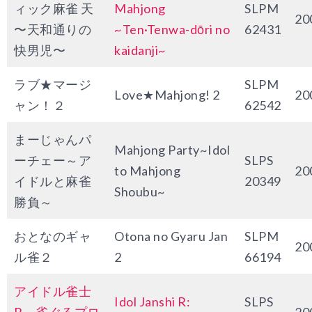
ィック麻雀 天
Mahjong
SLPM
20
〜天和通りの
~Ten·Tenwa-dōri no
62431
快男児〜
kaidanji~
ラブ★マージ
SLPM
Love★Mahjong! 2
20
ャン！２
62542
まーじゃんパ
Mahjong Party~Idol
ーチェー～ア
SLPS
to Mahjong
20
イドルと麻雀
20349
Shoubu~
勝負～
おとなのギャ
Otona no Gyaru Jan
SLPM
20
ル雀２
2
66194
アイドル雀士
Idol Janshi R:
SLPS